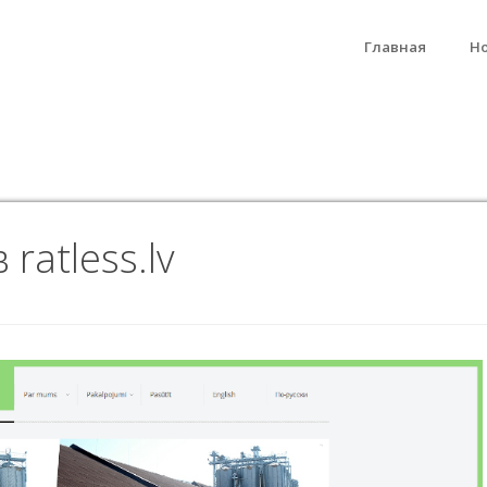
Главная
Н
ratless.lv