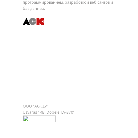
программированием, разработкой веб сайтов и
баз данных.
Быстрая навигация
Фото со всего света
Языковая игра Балда
Языковая игра Буквоед
Рижский музей авиации
Вечный календарь
Подарки с доставкой по Европе
Контактная информация
ООО "AGK.LV"
Uzvaras 14B, Dobele, LV-3701