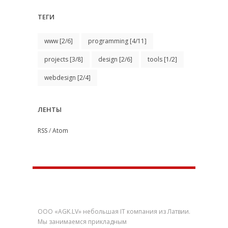
ТЕГИ
www
[2/6]
programming
[4/11]
projects
[3/8]
design
[2/6]
tools
[1/2]
webdesign
[2/4]
ЛЕНТЫ
RSS
/
Atom
О нас
ООО «AGK.LV» небольшая IT компания из Латвии.
Мы занимаемся прикладным