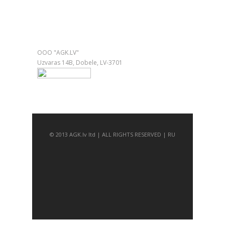
Подарки с доставкой по Европе
Контактная информация
ООО "AGK.LV"
Uzvaras 14B, Dobele, LV-3701
© 2013 AGK.lv ltd | ALL RIGHTS RESERVED | RU