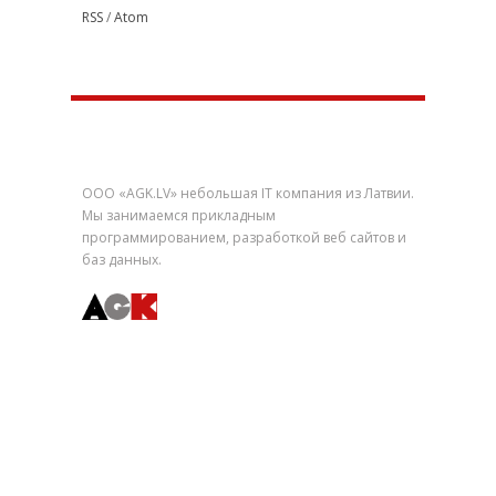
RSS
/
Atom
О нас
ООО «AGK.LV» небольшая IT компания из Латвии.
Мы занимаемся прикладным
программированием, разработкой веб сайтов и
баз данных.
Быстрая навигация
Фото со всего света
Языковая игра Балда
Языковая игра Буквоед
Рижский музей авиации
Вечный календарь