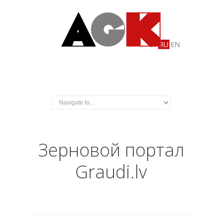
LV
RU
EN
Зерновой портал
Graudi.lv